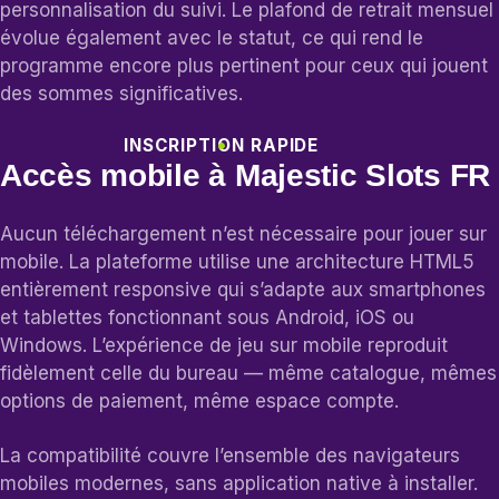
personnalisation du suivi. Le plafond de retrait mensuel
évolue également avec le statut, ce qui rend le
programme encore plus pertinent pour ceux qui jouent
des sommes significatives.
INSCRIPTION RAPIDE
Accès mobile à Majestic Slots FR
Aucun téléchargement n’est nécessaire pour jouer sur
mobile. La plateforme utilise une architecture HTML5
entièrement responsive qui s’adapte aux smartphones
et tablettes fonctionnant sous Android, iOS ou
Windows. L’expérience de jeu sur mobile reproduit
fidèlement celle du bureau — même catalogue, mêmes
options de paiement, même espace compte.
La compatibilité couvre l’ensemble des navigateurs
mobiles modernes, sans application native à installer.