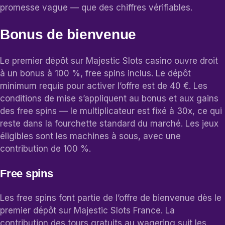
promesse vague — que des chiffres vérifiables.
Bonus de bienvenue
Le premier dépôt sur Majestic Slots casino ouvre droit
à un bonus à 100 %, free spins inclus. Le dépôt
minimum requis pour activer l’offre est de 40 €. Les
conditions de mise s’appliquent au bonus et aux gains
des free spins — le multiplicateur est fixé à 30x, ce qui
reste dans la fourchette standard du marché. Les jeux
éligibles sont les machines à sous, avec une
contribution de 100 %.
Free spins
Les free spins font partie de l’offre de bienvenue dès le
premier dépôt sur Majestic Slots France. La
contribution des tours gratuits au wagering suit les