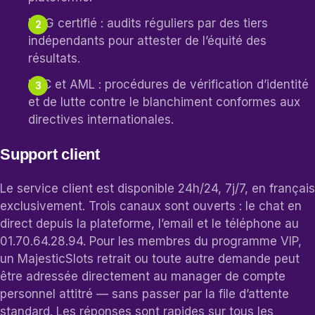
RNG certifié : audits réguliers par des tiers
indépendants pour attester de l’équité des
résultats.
KYC et AML : procédures de vérification d’identité
et de lutte contre le blanchiment conformes aux
directives internationales.
Support client
Le service client est disponible 24h/24, 7j/7, en français
exclusivement. Trois canaux sont ouverts : le chat en
direct depuis la plateforme, l’email et le téléphone au
01.70.64.28.94. Pour les membres du programme VIP,
un MajesticSlots retrait ou toute autre demande peut
être adressée directement au manager de compte
personnel attitré — sans passer par la file d’attente
standard. Les réponses sont rapides sur tous les