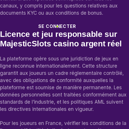
canaux, y compris pour les questions relatives aux
documents KYC ou aux conditions de bonus.
SE CONNECTER
Licence et jeu responsable sur
MajesticSlots casino argent réel
La plateforme opère sous une juridiction de jeux en
ligne reconnue internationalement. Cette structure
garantit aux joueurs un cadre réglementaire contrôlé,
avec des obligations de conformité auxquelles la
plateforme est soumise de manière permanente. Les
données personnelles sont traitées conformément aux
standards de l’industrie, et les politiques AML suivent
les directives internationales en vigueur.
Pour les joueurs en France, vérifier les conditions de la