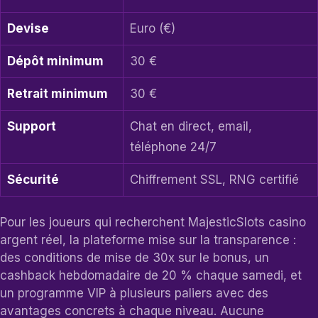
Devise
Euro (€)
Dépôt minimum
30 €
Retrait minimum
30 €
Support
Chat en direct, email,
téléphone 24/7
Sécurité
Chiffrement SSL, RNG certifié
Pour les joueurs qui recherchent MajesticSlots casino
argent réel, la plateforme mise sur la transparence :
des conditions de mise de 30x sur le bonus, un
cashback hebdomadaire de 20 % chaque samedi, et
un programme VIP à plusieurs paliers avec des
avantages concrets à chaque niveau. Aucune