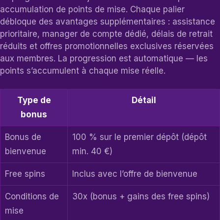
accumulation de points de mise. Chaque palier
débloque des avantages supplémentaires : assistance
prioritaire, manager de compte dédié, délais de retrait
réduits et offres promotionnelles exclusives réservées
aux membres. La progression est automatique — les
points s’accumulent à chaque mise réelle.
Type de
Détail
bonus
Bonus de
100 % sur le premier dépôt (dépôt
bienvenue
min. 40 €)
Free spins
Inclus avec l’offre de bienvenue
Conditions de
30x (bonus + gains des free spins)
mise