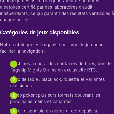
Chaque jeu est issu d’un générateur de nombres
aléatoires certifié par des laboratoires d’audit
indépendants, ce qui garantit des résultats vérifiables à
chaque partie.
Catégories de jeux disponibles
Notre catalogue est organisé par type de jeu pour
faciliter la navigation :
Machines à sous : des centaines de titres, dont le
flagship
Mighty Drums
en exclusivité RTG.
Jeux de table : blackjack, roulette et variantes
classiques.
Vidéo poker : plusieurs formats couvrant les
principales mains et variantes.
Keno : disponible en accès direct depuis la