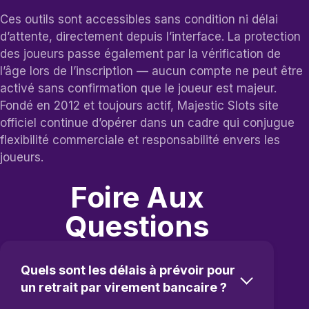
Ces outils sont accessibles sans condition ni délai
d’attente, directement depuis l’interface. La protection
des joueurs passe également par la vérification de
l’âge lors de l’inscription — aucun compte ne peut être
activé sans confirmation que le joueur est majeur.
Fondé en 2012 et toujours actif, Majestic Slots site
officiel continue d’opérer dans un cadre qui conjugue
flexibilité commerciale et responsabilité envers les
joueurs.
Foire Aux
Questions
Quels sont les délais à prévoir pour
un retrait par virement bancaire ?