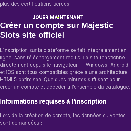
plus des certifications tierces.
JOUER MAINTENANT
Créer un compte sur Majestic
Slots site officiel
L’inscription sur la plateforme se fait intégralement en
ligne, sans téléchargement requis. Le site fonctionne
directement depuis le navigateur — Windows, Android
et iOS sont tous compatibles grâce à une architecture
HTML5 optimisée. Quelques minutes suffisent pour
créer un compte et accéder à l’ensemble du catalogue.
Informations requises à l’inscription
Lors de la création de compte, les données suivantes
sont demandées :