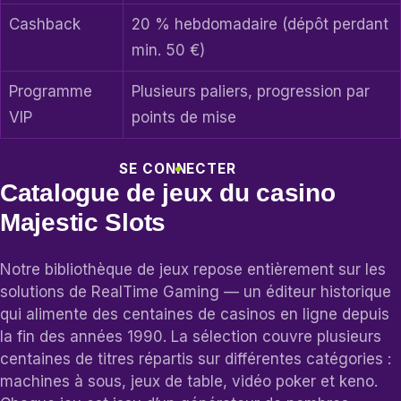
Cashback
20 % hebdomadaire (dépôt perdant
min. 50 €)
Programme
Plusieurs paliers, progression par
VIP
points de mise
SE CONNECTER
Catalogue de jeux du casino
Majestic Slots
Notre bibliothèque de jeux repose entièrement sur les
solutions de RealTime Gaming — un éditeur historique
qui alimente des centaines de casinos en ligne depuis
la fin des années 1990. La sélection couvre plusieurs
centaines de titres répartis sur différentes catégories :
machines à sous, jeux de table, vidéo poker et keno.