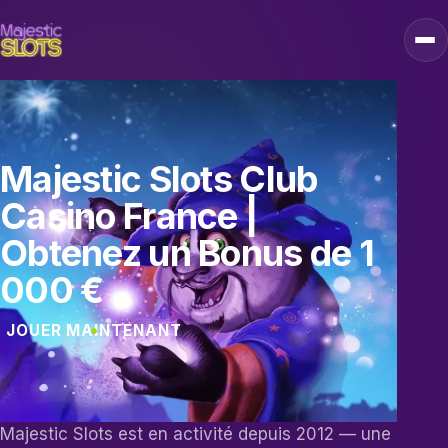
Majestic Slots Club
Casino France |
Obtenez un Bonus de 1
000 €
JOUER MAINTENANT
Majestic Slots est en activité depuis 2012 — une