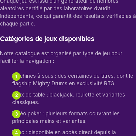
Chaque jeu est issu d’un générateur de nombres
aléatoires certifié par des laboratoires d’audit
indépendants, ce qui garantit des résultats vérifiables à
chaque partie.
Catégories de jeux disponibles
Notre catalogue est organisé par type de jeu pour
faciliter la navigation :
Machines à sous : des centaines de titres, dont le
flagship
Mighty Drums
en exclusivité RTG.
Jeux de table : blackjack, roulette et variantes
classiques.
Vidéo poker : plusieurs formats couvrant les
principales mains et variantes.
Keno : disponible en accès direct depuis la