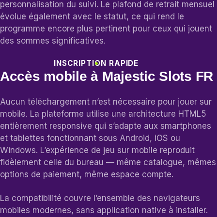
personnalisation du suivi. Le plafond de retrait mensuel
évolue également avec le statut, ce qui rend le
programme encore plus pertinent pour ceux qui jouent
des sommes significatives.
INSCRIPTION RAPIDE
Accès mobile à Majestic Slots FR
Aucun téléchargement n’est nécessaire pour jouer sur
mobile. La plateforme utilise une architecture HTML5
entièrement responsive qui s’adapte aux smartphones
et tablettes fonctionnant sous Android, iOS ou
Windows. L’expérience de jeu sur mobile reproduit
fidèlement celle du bureau — même catalogue, mêmes
options de paiement, même espace compte.
La compatibilité couvre l’ensemble des navigateurs
mobiles modernes, sans application native à installer.