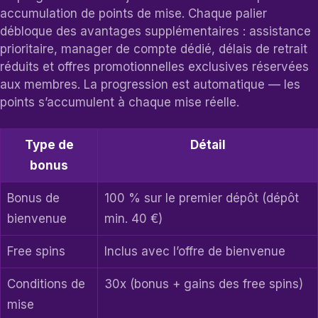
accumulation de points de mise. Chaque palier
débloque des avantages supplémentaires : assistance
prioritaire, manager de compte dédié, délais de retrait
réduits et offres promotionnelles exclusives réservées
aux membres. La progression est automatique — les
points s’accumulent à chaque mise réelle.
Type de
Détail
bonus
Bonus de
100 % sur le premier dépôt (dépôt
bienvenue
min. 40 €)
Free spins
Inclus avec l’offre de bienvenue
Conditions de
30x (bonus + gains des free spins)
mise