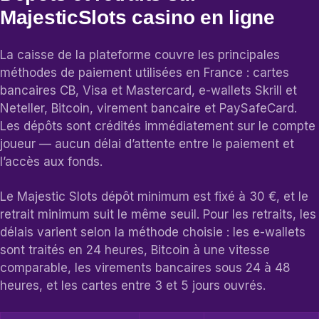
MajesticSlots casino en ligne
La caisse de la plateforme couvre les principales
méthodes de paiement utilisées en France : cartes
bancaires CB, Visa et Mastercard, e-wallets Skrill et
Neteller, Bitcoin, virement bancaire et PaySafeCard.
Les dépôts sont crédités immédiatement sur le compte
joueur — aucun délai d’attente entre le paiement et
l’accès aux fonds.
Le Majestic Slots dépôt minimum est fixé à 30 €, et le
retrait minimum suit le même seuil. Pour les retraits, les
délais varient selon la méthode choisie : les e-wallets
sont traités en 24 heures, Bitcoin à une vitesse
comparable, les virements bancaires sous 24 à 48
heures, et les cartes entre 3 et 5 jours ouvrés.