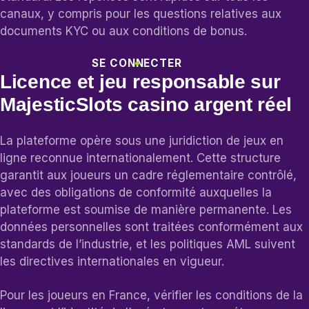
canaux, y compris pour les questions relatives aux
documents KYC ou aux conditions de bonus.
SE CONNECTER
Licence et jeu responsable sur
MajesticSlots casino argent réel
La plateforme opère sous une juridiction de jeux en
ligne reconnue internationalement. Cette structure
garantit aux joueurs un cadre réglementaire contrôlé,
avec des obligations de conformité auxquelles la
plateforme est soumise de manière permanente. Les
données personnelles sont traitées conformément aux
standards de l’industrie, et les politiques AML suivent
les directives internationales en vigueur.
Pour les joueurs en France, vérifier les conditions de la