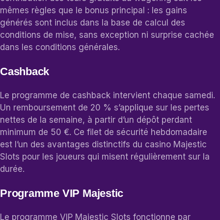
mêmes règles que le bonus principal : les gains
générés sont inclus dans la base de calcul des
conditions de mise, sans exception ni surprise cachée
dans les conditions générales.
Cashback
Le programme de cashback intervient chaque samedi.
Un remboursement de 20 % s’applique sur les pertes
nettes de la semaine, à partir d’un dépôt perdant
minimum de 50 €. Ce filet de sécurité hebdomadaire
est l’un des avantages distinctifs du casino Majestic
Slots pour les joueurs qui misent régulièrement sur la
durée.
Programme VIP Majestic
Le programme VIP Majestic Slots fonctionne par