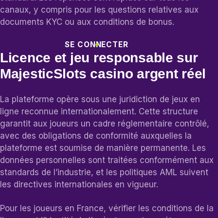
canaux, y compris pour les questions relatives aux
documents KYC ou aux conditions de bonus.
SE CONNECTER
Licence et jeu responsable sur
MajesticSlots casino argent réel
La plateforme opère sous une juridiction de jeux en
ligne reconnue internationalement. Cette structure
garantit aux joueurs un cadre réglementaire contrôlé,
avec des obligations de conformité auxquelles la
plateforme est soumise de manière permanente. Les
données personnelles sont traitées conformément aux
standards de l’industrie, et les politiques AML suivent
les directives internationales en vigueur.
Pour les joueurs en France, vérifier les conditions de la