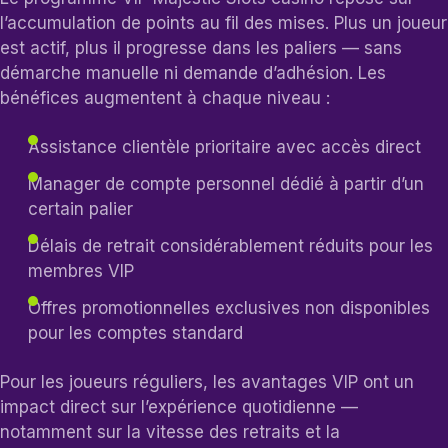
l’accumulation de points au fil des mises. Plus un joueur
est actif, plus il progresse dans les paliers — sans
démarche manuelle ni demande d’adhésion. Les
bénéfices augmentent à chaque niveau :
Assistance clientèle prioritaire avec accès direct
Manager de compte personnel dédié à partir d’un
certain palier
Délais de retrait considérablement réduits pour les
membres VIP
Offres promotionnelles exclusives non disponibles
pour les comptes standard
Pour les joueurs réguliers, les avantages VIP ont un
impact direct sur l’expérience quotidienne —
notamment sur la vitesse des retraits et la