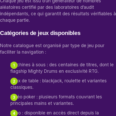
Chaque jeu est issu d’un générateur de nombres
aléatoires certifié par des laboratoires d’audit
indépendants, ce qui garantit des résultats vérifiables à
chaque partie.
Catégories de jeux disponibles
Notre catalogue est organisé par type de jeu pour
faciliter la navigation :
Machines à sous : des centaines de titres, dont le
flagship
Mighty Drums
en exclusivité RTG.
Jeux de table : blackjack, roulette et variantes
classiques.
Vidéo poker : plusieurs formats couvrant les
principales mains et variantes.
Keno : disponible en accès direct depuis la