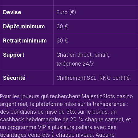
Devise
Euro (€)
Dépôt minimum
30 €
Retrait minimum
30 €
Support
Chat en direct, email,
téléphone 24/7
Sécurité
Chiffrement SSL, RNG certifié
Pour les joueurs qui recherchent MajesticSlots casino
argent réel, la plateforme mise sur la transparence :
des conditions de mise de 30x sur le bonus, un
cashback hebdomadaire de 20 % chaque samedi, et
un programme VIP à plusieurs paliers avec des
avantages concrets à chaque niveau. Aucune