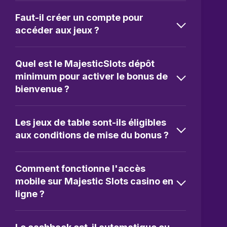
Faut-il créer un compte pour
accéder aux jeux ?
Quel est le MajesticSlots dépôt
minimum pour activer le bonus de
bienvenue ?
Les jeux de table sont-ils éligibles
aux conditions de mise du bonus ?
Comment fonctionne l'accès
mobile sur Majestic Slots casino en
ligne ?