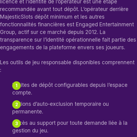
licence et l’identité de l’opérateur est une étape
recommandée avant tout dépôt. L’opérateur derrière
MajesticSlots dépôt minimum et les autres
fonctionnalités financières est Engaged Entertainment
Group, actif sur ce marché depuis 2012. La
transparence sur l’identité opérationnelle fait partie des
engagements de la plateforme envers ses joueurs.
Les outils de jeu responsable disponibles comprennent
:
Limites de dépôt configurables depuis l’espace
compte.
Options d’auto-exclusion temporaire ou
permanente.
Accès au support pour toute demande liée à la
gestion du jeu.