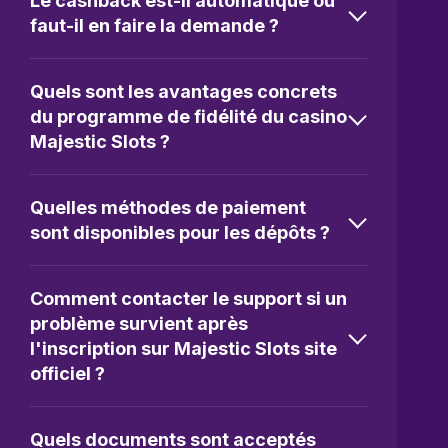
Le cashback est-il automatique ou
faut-il en faire la demande ?
Quels sont les avantages concrets
du programme de fidélité du casino
Majestic Slots ?
Quelles méthodes de paiement
sont disponibles pour les dépôts ?
Comment contacter le support si un
problème survient après
l'inscription sur Majestic Slots site
officiel ?
Quels documents sont acceptés